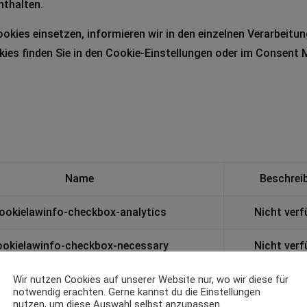
nthalten.
 Cookies einsetzen, informieren wir in den einzelnen Verarbei
ies finden Sie in den Cookie-Einstellungen oder im Consent 
Name
Beschrei
ookielawinfo-checkbox-analytics
Nicht ver
ookielawinfo-checkbox-necessary
Nicht ver
cookielawinfo-checkbox-others
Nicht ver
Wir nutzen Cookies auf unserer Website nur, wo wir diese für
notwendig erachten. Gerne kannst du die Einstellungen
nutzen, um diese Auswahl selbst anzupassen.