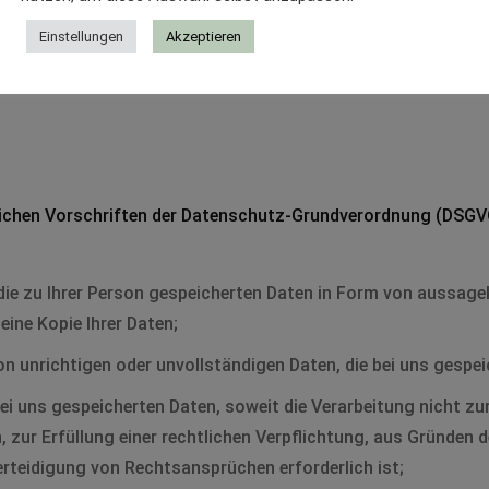
CookieLawInfoConsent
Nicht ver
Einstellungen
Akzeptieren
viewed_cookie_policy
Nicht ver
ichen Vorschriften der Datenschutz-Grundverordnung (DSGVO
ie zu Ihrer Person gespeicherten Daten in Form von aussage
eine Kopie Ihrer Daten;
 unrichtigen oder unvollständigen Daten, die bei uns gespeic
i uns gespeicherten Daten, soweit die Verarbeitung nicht zu
ur Erfüllung einer rechtlichen Verpflichtung, aus Gründen d
teidigung von Rechtsansprüchen erforderlich ist;