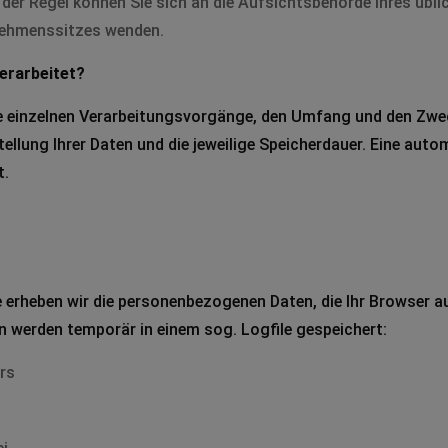
der Regel können Sie sich an die Aufsichtsbehörde Ihres übli
nehmenssitzes wenden.
erarbeitet?
ie einzelnen Verarbeitungsvorgänge, den Umfang und den Zwec
tellung Ihrer Daten und die jeweilige Speicherdauer. Eine auto
t.
 erheben wir die personenbezogenen Daten, die Ihr Browser 
n werden temporär in einem sog. Logfile gespeichert:
rs