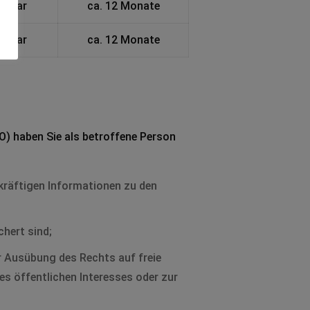
fügbar
ca. 12 Monate
fügbar
ca. 12 Monate
) haben Sie als betroffene Person
kräftigen Informationen zu den
hert sind;
r Ausübung des Rechts auf freie
es öffentlichen Interesses oder zur